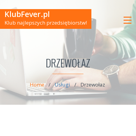
KlubFever.pl
Klub najlepszych przedsiębiorstw!
DRZEWOŁAZ
Home
/
Usługi
/
Drzewołaz