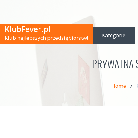
KlubFever.pl
Kategorie
Klub najlepszych przedsiębiorstw!
PRYWATNA 
Home
/