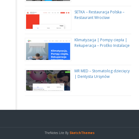
SETKA – Restauracja Polska –
Restaurant Wrocław
Klimatyzacja | Pompy ciepła |
Rekuperacja – ProEko Instalacje
MR MED – Stomatolog dziecięcy
| Dentysta Ursynów
TheNotes Lite By
SketchThemes