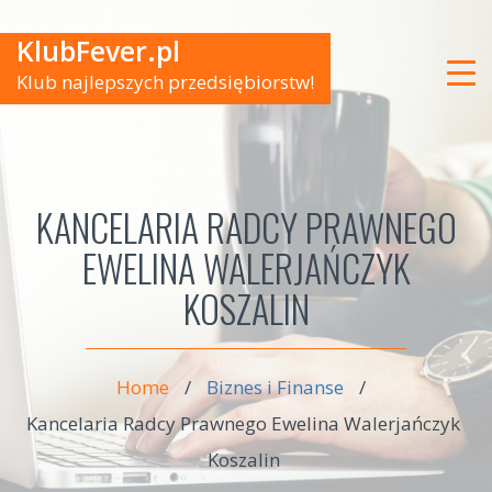
KlubFever.pl
Klub najlepszych przedsiębiorstw!
KANCELARIA RADCY PRAWNEGO
EWELINA WALERJAŃCZYK
KOSZALIN
Home
/
Biznes i Finanse
/
Kancelaria Radcy Prawnego Ewelina Walerjańczyk
Koszalin