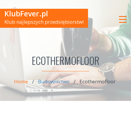
KlubFever.pl
Klub najlepszych przedsiębiorstw!
ECOTHERMOFLOOR
Home
/
Budownictwo
/
Ecothermofloor