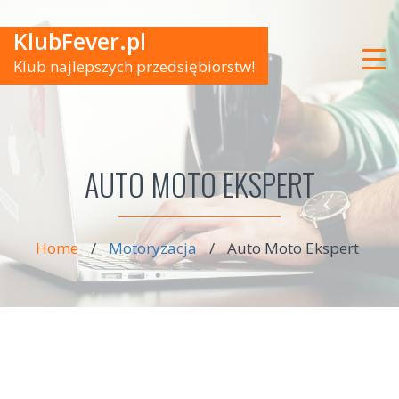
KlubFever.pl
Klub najlepszych przedsiębiorstw!
AUTO MOTO EKSPERT
Home
/
Motoryzacja
/
Auto Moto Ekspert